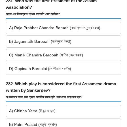
281. Who was the first President of the Assam
Association?
অসম এছ’চিয়েশ্যনৰ প্ৰথম সভাপতি কোন আছিল?
A) Raja Prabhat Chandra Baruah (ৰজা প্ৰভাত চন্দ্ৰ বৰুৱা)
B) Jagannath Barooah (জগন্নাথ বৰুৱা)
C) Manik Chandra Barooah (মাণিক চন্দ্ৰ বৰুৱা)
D) Gopinath Bordoloi (গোপীনাথ বৰদলৈ)
282. Which play is considered the first Assamese drama
written by Sankardev?
শংকৰদেৱে ৰচনা কৰা প্ৰথম অসমীয়া নাটক বুলি কোনখনক গণ্য কৰা হয়?
A) Chinha Yatra (চিহ্ন যাত্ৰা)
B) Patni Prasad (পত্নী প্ৰসাদ)