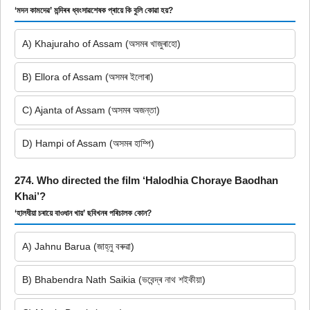
‘মদন কামদেৱ’ মন্দিৰৰ ধ্বংসাৱশেষক প্ৰায়ে কি বুলি কোৱা হয়?
A) Khajuraho of Assam (অসমৰ খাজুৰাহো)
B) Ellora of Assam (অসমৰ ইলোৰা)
C) Ajanta of Assam (অসমৰ অজন্তা)
D) Hampi of Assam (অসমৰ হাম্পি)
274. Who directed the film ‘Halodhia Choraye Baodhan
Khai’?
‘হালধীয়া চৰায়ে বাওধান খায়’ ছবিখনৰ পৰিচালক কোন?
A) Jahnu Barua (জাহ্নু বৰুৱা)
B) Bhabendra Nath Saikia (ভবেন্দ্ৰ নাথ শইকীয়া)