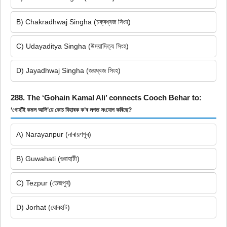
B) Chakradhwaj Singha (চক্ৰধ্বজ সিংহ)
C) Udayaditya Singha (উদয়াদিত্য সিংহ)
D) Jayadhwaj Singha (জয়ধ্বজ সিংহ)
288. The ‘Gohain Kamal Ali’ connects Cooch Behar to:
‘গোহাঁই কমল আলি’য়ে কোচ বিহাৰক ক’ৰ লগত সংযোগ কৰিছে?
A) Narayanpur (নাৰায়ণপুৰ)
B) Guwahati (গুৱাহাটী)
C) Tezpur (তেজপুৰ)
D) Jorhat (যোৰহাট)