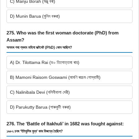
C) Manju Borah (মঞ্জু বৰা)
D) Munin Barua (মুনিন বৰুৱা)
275. Who was the first woman doctorate (PhD) from
Assam?
অসমৰ পৰা প্ৰথম মহিলা ডক্টৰেট (PhD) কোন আছিল?
A) Dr. Tilottama Rai (ড০ তিলোত্তমা ৰায়)
B) Mamoni Raisom Goswami (মামণি ৰয়চম গোস্বামী)
C) Nalinibala Devi (নলিনীবালা দেৱী)
D) Parukutty Barua (পাৰুকুটী বৰুৱা)
276. The ‘Battle of Itakhuli’ in 1682 was fought against:
১৬৮২ চনৰ ‘ইটাখুলিৰ যুদ্ধ’ কাৰ বিৰুদ্ধে হৈছিল?