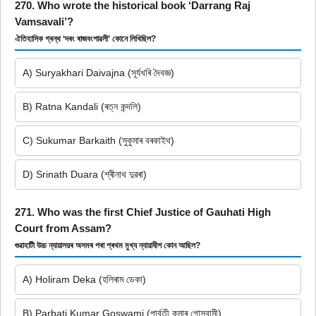
270. Who wrote the historical book ‘Darrang Raj
Vamsavali’?
ঐতিহাসিক গ্ৰন্থ ‘দৰং ৰাজবংশাৱলী’ কোনে লিখিছিল?
A) Suryakhari Daivajna (সূৰ্যখৰি দৈবজ্ঞ)
B) Ratna Kandali (ৰত্ন কন্দলি)
C) Sukumar Barkaith (সুকুমাৰ বৰকাইথ)
D) Srinath Duara (শ্ৰীনাথ দুৱৰা)
271. Who was the first Chief Justice of Gauhati High
Court from Assam?
গুৱাহাটী উচ্চ ন্যায়ালয়ৰ অসমৰ পৰা প্ৰথম মুখ্য ন্যায়াধীশ কোন আছিল?
A) Holiram Deka (হলিৰাম ডেকা)
B) Parbati Kumar Goswami (পাৰ্বতী কুমাৰ গোস্বামী)