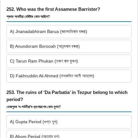
252. Who was the first Assamese Barrister?
প্ৰথম অসমীয়া বেৰিষ্টাৰ কোন আছিল?
A) Jnanadabhiram Barua (জ্ঞানদাভিৰাম বৰুৱা)
B) Anundoram Borooah (আনন্দৰাম বৰুৱা)
C) Tarun Ram Phukan (তৰুণ ৰাম ফুকন)
D) Fakhruddin Ali Ahmed (ফখৰুদ্দিন আলী আহমেদ)
253. The ruins of ‘Da Parbatia’ in Tezpur belong to which
period?
তেজপুৰৰ ‘দ-পৰ্বতীয়া’ৰ ধ্বংসাৱশেষ কোন যুগৰ?
A) Gupta Period (গুপ্ত যুগ)
B) Ahom Period (আহোম যুগ)