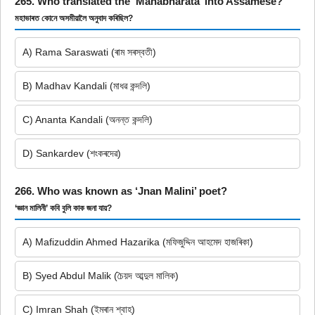
265. Who translated the ‘Mahabharata’ into Assamese?
মহাভাৰত কোনে অসমীয়ালৈ অনুবাদ কৰিছিল?
A) Rama Saraswati (ৰাম সৰস্বতী)
B) Madhav Kandali (মাধৱ কন্দলি)
C) Ananta Kandali (অনন্ত কন্দলি)
D) Sankardev (শংকৰদেৱ)
266. Who was known as ‘Jnan Malini’ poet?
‘জ্ঞান মালিনী’ কবি বুলি কাক জনা যায়?
A) Mafizuddin Ahmed Hazarika (মফিজুদ্দিন আহমেদ হাজৰিকা)
B) Syed Abdul Malik (চৈয়দ আব্দুল মালিক)
C) Imran Shah (ইমৰান শ্বাহ)