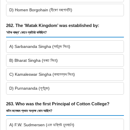
D) Homen Borgohain (হীৰেণ বৰগোহাঁই)
262. The ‘Matak Kingdom’ was established by:
‘মটক ৰাজ্য’ কোনে প্ৰতিষ্ঠা কৰিছিল?
A) Sarbananda Singha (সৰ্বানন্দ সিংহ)
B) Bharat Singha (ভৰত সিংহ)
C) Kamaleswar Singha (কমলেশ্বৰ সিংহ)
D) Purnananda (পূৰ্ণানন্দ)
263. Who was the first Principal of Cotton College?
কটন কলেজৰ প্ৰথম অধ্যক্ষ কোন আছিল?
A) F.W. Sudmersen (এফ ডব্লিউ চুদমাৰ্চন)