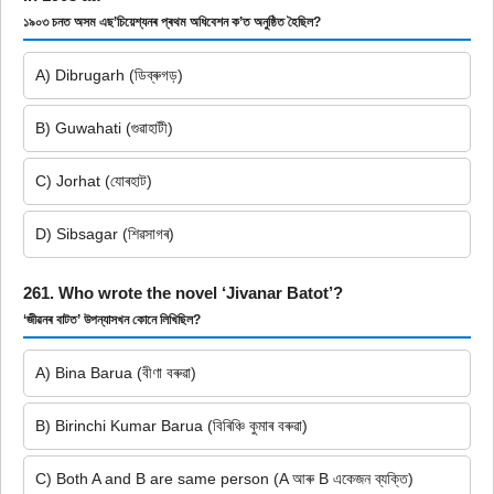
১৯০৩ চনত অসম এছ’চিয়েশ্যনৰ প্ৰথম অধিবেশন ক’ত অনুষ্ঠিত হৈছিল?
A) Dibrugarh (ডিব্ৰুগড়)
B) Guwahati (গুৱাহাটী)
C) Jorhat (যোৰহাট)
D) Sibsagar (শিৱসাগৰ)
261. Who wrote the novel ‘Jivanar Batot’?
‘জীৱনৰ বাটত’ উপন্যাসখন কোনে লিখিছিল?
A) Bina Barua (বীণা বৰুৱা)
B) Birinchi Kumar Barua (বিৰিঞ্চি কুমাৰ বৰুৱা)
C) Both A and B are same person (A আৰু B একেজন ব্যক্তি)