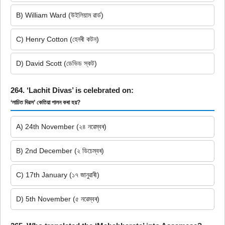
B) William Ward (উইলিয়াম ৱাৰ্ড)
C) Henry Cotton (হেনৰী কটন)
D) David Scott (ডেভিড স্কট)
264. ‘Lachit Divas’ is celebrated on:
‘লাচিত দিৱস’ কেতিয়া পালন কৰা হয়?
A) 24th November (২৪ নৱেম্বৰ)
B) 2nd December (২ ডিচেম্বৰ)
C) 17th January (১৭ জানুৱাৰী)
D) 5th November (৫ নৱেম্বৰ)