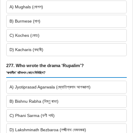
A) Mughals (মোগল)
B) Burmese (মান)
C) Koches (কোচ)
D) Kacharis (কছাৰী)
277. Who wrote the drama ‘Rupalim’?
‘ৰূপালীম’ নাটকখন কোনে লিখিছিল?
A) Jyotiprasad Agarwala (জ্যোতিপ্ৰসাদ আগৰৱালা)
B) Bishnu Rabha (বিষ্ণু ৰাভা)
C) Phani Sarma (ফণী শৰ্মা)
D) Lakshminath Bezbaroa (লক্ষ্মীনাথ বেজবৰুৱা)