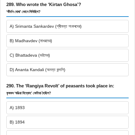
289. Who wrote the ‘Kirtan Ghosa’?
‘কীৰ্তন ঘোষা’ কোনে লিখিছিল?
A) Srimanta Sankardev (শ্ৰীমন্ত শংকৰদেৱ)
B) Madhavdev (মাধৱদেৱ)
C) Bhattadeva (ভট্টদেৱ)
D) Ananta Kandali (অনন্ত কন্দলি)
290. The ‘Rangiya Revolt’ of peasants took place in:
কৃষকৰ ‘ৰঙিয়া বিদ্ৰোহ’ কেতিয়া হৈছিল?
A) 1893
B) 1894