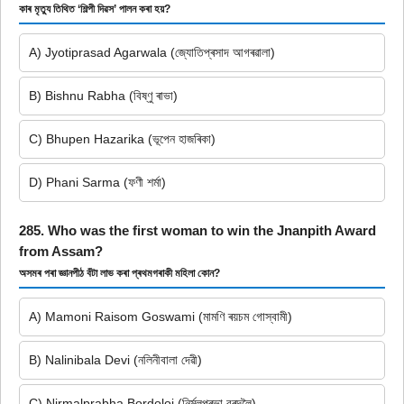
কাৰ মৃত্যু তিথিত ‘শিল্পী দিৱস’ পালন কৰা হয়?
A) Jyotiprasad Agarwala (জ্যোতিপ্ৰসাদ আগৰৱালা)
B) Bishnu Rabha (বিষ্ণু ৰাভা)
C) Bhupen Hazarika (ভূপেন হাজৰিকা)
D) Phani Sarma (ফণী শৰ্মা)
285. Who was the first woman to win the Jnanpith Award
from Assam?
অসমৰ পৰা জ্ঞানপীঠ বঁটা লাভ কৰা প্ৰথমগৰাকী মহিলা কোন?
A) Mamoni Raisom Goswami (মামণি ৰয়চম গোস্বামী)
B) Nalinibala Devi (নলিনীবালা দেৱী)
C) Nirmalprabha Bordoloi (নিৰ্মলপ্ৰভা বৰদলৈ)