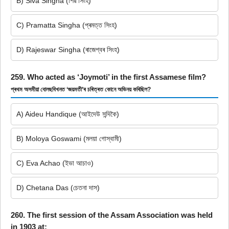
B) Siva Singha (শিৱ সিংহ)
C) Pramatta Singha (প্ৰমত্ত সিংহ)
D) Rajeswar Singha (ৰাজেশ্বৰ সিংহ)
259. Who acted as ‘Joymoti’ in the first Assamese film?
প্ৰথম অসমীয়া বোলছবিখনত ‘জয়মতী’ৰ চৰিত্ৰত কোনে অভিনয় কৰিছিল?
A) Aideu Handique (আইদেউ সন্দিকৈ)
B) Moloya Goswami (মলয়া গোস্বামী)
C) Eva Achao (ইভা আচাও)
D) Chetana Das (চেতনা দাস)
260. The first session of the Assam Association was held
in 1903 at: