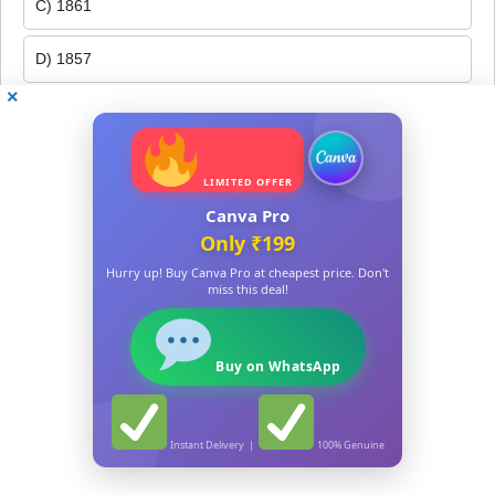
C) 1861
D) 1857
291. Which river is known as ‘Luit’ in Assamese songs and
literature?
অসমীয়া গীত আৰু সাহিত্যত কোনখন নদীক ‘লুইত’ বুলি কোৱা হয়?
LIMITED OFFER
Canva Pro
A) Brahmaputra (ব্ৰহ্মপুত্ৰ)
Only ₹199
Hurry up! Buy Canva Pro at cheapest price. Don't
B) Barak (বৰাক)
miss this deal!
C) Subansiri (সোৱণশিৰি)
Buy on WhatsApp
D) Kopili (কপিলী)
292. ‘Rabha Divas’ is celebrated on:
Instant Delivery |
100% Genuine
‘ৰাভা দিৱস’ কেতিয়া পালন কৰা হয়?