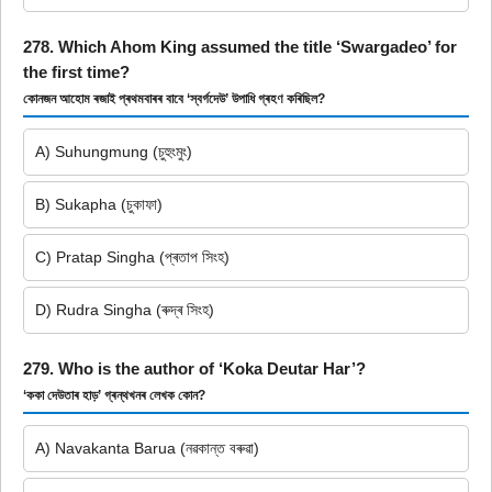
278. Which Ahom King assumed the title ‘Swargadeo’ for
the first time?
কোনজন আহোম ৰজাই প্ৰথমবাৰৰ বাবে ‘স্বৰ্গদেউ’ উপাধি গ্ৰহণ কৰিছিল?
A) Suhungmung (চুহুংমুং)
B) Sukapha (চুকাফা)
C) Pratap Singha (প্ৰতাপ সিংহ)
D) Rudra Singha (ৰুদ্ৰ সিংহ)
279. Who is the author of ‘Koka Deutar Har’?
‘ককা দেউতাৰ হাড়’ গ্ৰন্থখনৰ লেখক কোন?
A) Navakanta Barua (নৱকান্ত বৰুৱা)