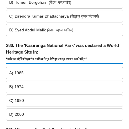
B) Homen Borgohain (হীৰেণ বৰগোহাঁই)
C) Birendra Kumar Bhattacharya (বীৰেন্দ্ৰ কুমাৰ ভট্টাচাৰ্য)
D) Syed Abdul Malik (চৈয়দ আব্দুল মালিক)
280. The ‘Kaziranga National Park’ was declared a World
Heritage Site in:
‘কাজিৰঙা ৰাষ্ট্ৰীয় উদ্যান’ক কেতিয়া বিশ্ব ঐতিহ্য ক্ষেত্ৰ ঘোষণা কৰা হৈছিল?
A) 1985
B) 1974
C) 1990
D) 2000