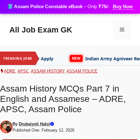
Skip
Assam Police Constable eBook
– Only
₹75/-
Buy Now
to
content
All Job Exam GK
Menu
pply
Indian Army Agniveer Recruitment
TRENDING JOBS
NEW
N
ADRE
,
APSC
,
ASSAM HISTORY
,
ASSAM POLICE
Assam History MCQs Part 7 in
English and Assamese – ADRE,
APSC, Assam Police
By
Drubajyoti Haloi
Published One: February 12, 2026