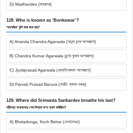
D) Madhavdev (মাধৱদেৱ)
128. Who is known as ‘Bonkowar’?
‘বনকোঁৱৰ’ বুলি কাক জনা যায়?
A) Ananda Chandra Agarwala (আনন্দ চন্দ্ৰ আগৰৱালা)
B) Chandra Kumar Agarwala (চন্দ্ৰ কুমাৰ আগৰৱালা)
C) Jyotiprasad Agarwala (জ্যোতিপ্ৰসাদ আগৰৱালা)
D) Parvati Prasad Baruva (পাৰ্ৱতি প্ৰসাদ বৰুৱা)
129. Where did Srimanta Sankardev breathe his last?
শ্ৰীমন্ত শংকৰদেৱে শেষ নিশ্বাস ক’ত ত্যাগ কৰিছিল?
A) Bheladonga, Koch Behar (ভেলাডোঙা)