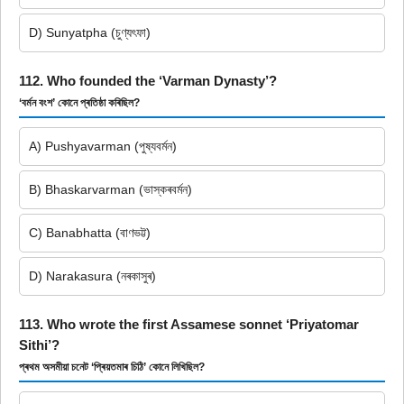
D) Sunyatpha (চুণ্যৎফা)
112. Who founded the ‘Varman Dynasty’?
‘বৰ্মন বংশ’ কোনে প্ৰতিষ্ঠা কৰিছিল?
A) Pushyavarman (পুষ্যবৰ্মন)
B) Bhaskarvarman (ভাস্কৰবৰ্মন)
C) Banabhatta (বাণভট্ট)
D) Narakasura (নৰকাসুৰ)
113. Who wrote the first Assamese sonnet ‘Priyatomar
Sithi’?
প্ৰথম অসমীয়া চনেট ‘প্ৰিয়তমাৰ চিঠি’ কোনে লিখিছিল?