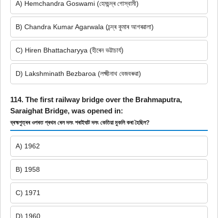
A) Hemchandra Goswami (হেমচন্দ্ৰ গোস্বামী)
B) Chandra Kumar Agarwala (চন্দ্ৰ কুমাৰ আগৰৱালা)
C) Hiren Bhattacharyya (হীৰেন ভট্টাচাৰ্য)
D) Lakshminath Bezbaroa (লক্ষ্মীনাথ বেজবৰুৱা)
114. The first railway bridge over the Brahmaputra,
Saraighat Bridge, was opened in:
ব্ৰহ্মপুত্ৰৰ ওপৰত প্ৰথম ৰেল দলং শৰাইঘাট দলং কেতিয়া মুকলি কৰা হৈছিল?
A) 1962
B) 1958
C) 1971
D) 1960