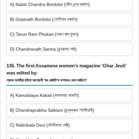
A) Nabin Chandra Bordoloi (নবীন চন্দ্ৰ বৰদলৈ)
B) Gopinath Bordoloi (গোপীনাথ বৰদলৈ)
C) Tarun Ram Phukan (তৰুণ ৰাম ফুকন)
D) Chandranath Sarma (চন্দ্ৰনাথ শৰ্মা)
135. The first Assamese women’s magazine ‘Ghar Jeuti’
was edited by:
প্ৰথম অসমীয়া মহিলা আলোচনী ‘ঘৰ জেউতি’ৰ সম্পাদক কোন আছিল?
A) Kamalalaya Kakati (কমলালয়া কাকতি)
B) Chandraprabha Saikiani (চন্দ্ৰপ্ৰভা শইকীয়ানী)
C) Nalinibala Devi (নলিনীবালা দেৱী)