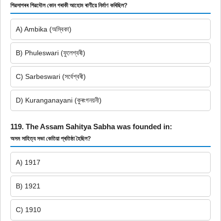
শিৱসাগৰৰ শিৱদৌল কোন গৰাকী আহোম ৰাণীয়ে নিৰ্মাণ কৰিছিল?
A) Ambika (অম্বিকা)
B) Phuleswari (ফুলেশ্বৰী)
C) Sarbeswari (সৰ্বেশ্বৰী)
D) Kuranganayani (কুৰংগনয়নী)
119. The Assam Sahitya Sabha was founded in:
অসম সাহিত্য সভা কেতিয়া প্ৰতিষ্ঠা হৈছিল?
A) 1917
B) 1921
C) 1910