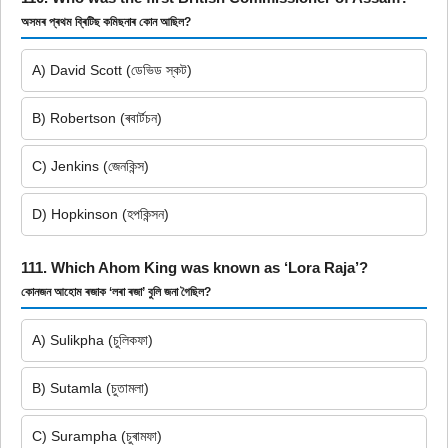
অসমৰ প্ৰথম ব্ৰিটিছ কমিছনাৰ কোন আছিল?
A) David Scott (ডেভিড স্কট)
B) Robertson (ৰবাৰ্টচন)
C) Jenkins (জেনকিন্স)
D) Hopkinson (হপকিন্সন)
111. Which Ahom King was known as ‘Lora Raja’?
কোনজন আহোম ৰজাক ‘লৰা ৰজা’ বুলি জনা গৈছিল?
A) Sulikpha (চুলিকফা)
B) Sutamla (চুতামলা)
C) Surampha (চুৰামফা)