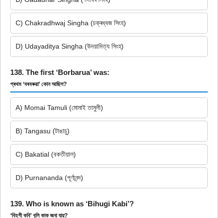
C) Chakradhwaj Singha (চক্ৰধ্বজ সিংহ)
D) Udayaditya Singha (উদয়াদিত্য সিংহ)
138. The first ‘Borbarua’ was:
প্ৰথম ‘বৰবৰুৱা’ কোন আছিল?
A) Momai Tamuli (মোমাই তামুলী)
B) Tangasu (টাঙাচু)
C) Bakatial (বকতীয়াল)
D) Purnananda (পূৰ্ণানন্দ)
139. Who is known as ‘Bihugi Kabi’?
‘বিহগী কবি’ বুলি কাক জনা যায়?