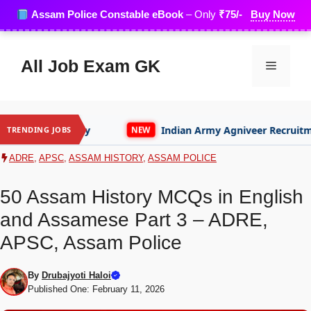
Skip
Assam Police Constable eBook
– Only
₹75/-
Buy Now
to
content
All Job Exam GK
Menu
Indian Army Agniveer Recruitment
A
NEW
NEW
TRENDING JOBS
ADRE
,
APSC
,
ASSAM HISTORY
,
ASSAM POLICE
50 Assam History MCQs in English
and Assamese Part 3 – ADRE,
APSC, Assam Police
By
Drubajyoti Haloi
Published One: February 11, 2026