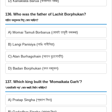
D) Kanaklata Barua (কনকলতা বৰুৱা)
136. Who was the father of Lachit Borphukan?
লাচিত বৰফুকনৰ পিতৃ কোন আছিল?
A) Momai Tamuli Borbarua (মোমাই তামুলী বৰবৰুৱা)
B) Langi Panisiya (লাঙি পানীসিয়া)
C) Atan Burhagohain (আতন বুঢ়াগোহাঁই)
D) Badan Borphukan (বদন বৰফুকন)
137. Which king built the ‘Momaikata Garh’?
‘মোমাইকটা গড়’ কোন ৰজাই নিৰ্মাণ কৰিছিল?
A) Pratap Singha (প্ৰতাপ সিংহ)
B) Gadadhar Singha (গদাধৰ সিংহ)