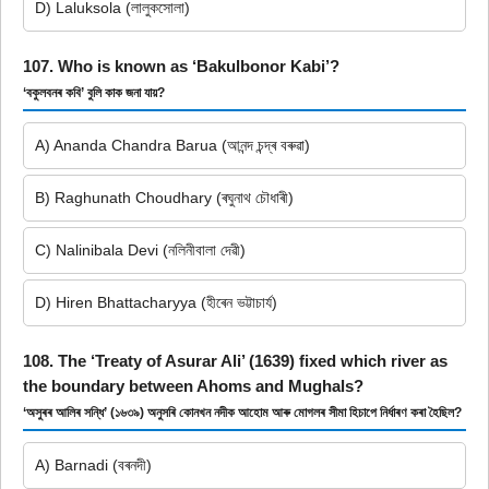
D) Laluksola (লালুকসোলা)
107. Who is known as ‘Bakulbonor Kabi’?
‘বকুলবনৰ কবি’ বুলি কাক জনা যায়?
A) Ananda Chandra Barua (আনন্দ চন্দ্ৰ বৰুৱা)
B) Raghunath Choudhary (ৰঘুনাথ চৌধাৰী)
C) Nalinibala Devi (নলিনীবালা দেৱী)
D) Hiren Bhattacharyya (হীৰেন ভট্টাচাৰ্য)
108. The ‘Treaty of Asurar Ali’ (1639) fixed which river as
the boundary between Ahoms and Mughals?
‘অসুৰৰ আলিৰ সন্ধি’ (১৬৩৯) অনুসৰি কোনখন নদীক আহোম আৰু মোগলৰ সীমা হিচাপে নিৰ্ধাৰণ কৰা হৈছিল?
A) Barnadi (বৰনদী)