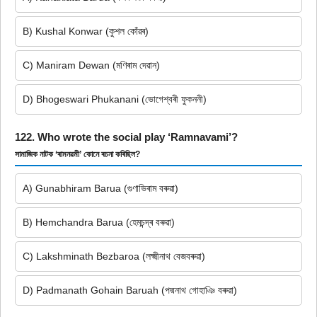
B) Kushal Konwar (কুশল কোঁৱৰ)
C) Maniram Dewan (মণিৰাম দেৱান)
D) Bhogeswari Phukanani (ভোগেশ্বৰী ফুকননী)
122. Who wrote the social play ‘Ramnavami’?
সামাজিক নাটক ‘ৰামনৱমী’ কোনে ৰচনা কৰিছিল?
A) Gunabhiram Barua (গুণাভিৰাম বৰুৱা)
B) Hemchandra Barua (হেমচন্দ্ৰ বৰুৱা)
C) Lakshminath Bezbaroa (লক্ষ্মীনাথ বেজবৰুৱা)
D) Padmanath Gohain Baruah (পদ্মনাথ গোহাঞি বৰুৱা)