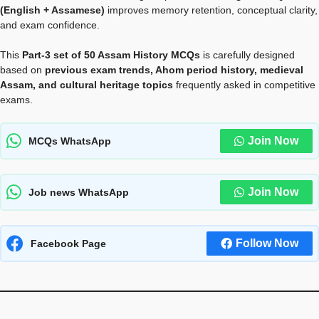
(English + Assamese)
improves memory retention, conceptual clarity,
and exam confidence.
This
Part-3 set of 50 Assam History MCQs
is carefully designed
based on
previous exam trends, Ahom period history, medieval
Assam, and cultural heritage topics
frequently asked in competitive
exams.
Join Now
MCQs WhatsApp
Join Now
Job news WhatsApp
Follow Now
Facebook Page