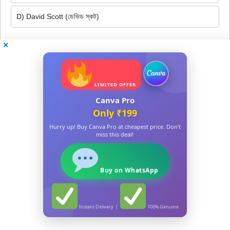
D) David Scott (ডেভিড স্কট)
141. The ancient name of Cachar was:
কাছাৰৰ পুৰণি নাম কি আছিল?
A) Hidimba (হিড়িম্ব)
LIMITED OFFER
Canva Pro
B) Tripura (ত্ৰিপুৰা)
Only ₹199
Hurry up! Buy Canva Pro at cheapest price. Don't
C) Sonitpur (শোণিতপুৰ)
miss this deal!
D) Pragjyotishpur (প্ৰাগজ্যোতিষপুৰ)
Buy on WhatsApp
142. Who composed the state anthem ‘O Mur Apunar
Desh’?
Instant Delivery |
100% Genuine
ৰাজ্যিক গীত ‘অ’ মোৰ আপোনাৰ দেশ’ কোনে ৰচনা কৰিছিল?