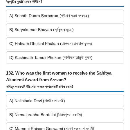
‘তুংখুঙীয়া বুৰঞ্জী’ কোনে লিখিছিল?
A) Srinath Duara Borbarua (শ্ৰীনাথ দুৱৰা বৰবৰুৱা)
B) Suryakumar Bhuyan (সূৰ্যকুমাৰ ভূঞা)
C) Haliram Dhekial Phukan (হালিৰাম ঢেকিয়াল ফুকন)
D) Kashinath Tamuli Phukan (কাশীনাথ তামুলী ফুকন)
132. Who was the first woman to receive the Sahitya
Akademi Award from Assam?
সাহিত্য অকাডেমি বঁটা পোৱা অসমৰ প্ৰথমগৰাকী মহিলা কোন?
A) Nalinibala Devi (নলিনীবালা দেৱী)
B) Nirmalprabha Bordoloi (নিৰ্মলপ্ৰভা বৰদলৈ)
C) Mamoni Raisom Goswami (মামণি ৰয়চম গোস্বামী)