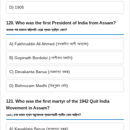
D) 1905
120. Who was the first President of India from Assam?
অসমৰ পৰা ভাৰতৰ ৰাষ্ট্ৰপতি হোৱা প্ৰথম ব্যক্তি কোন?
A) Fakhruddin Ali Ahmed (ফখৰুদ্দিন আলী আহমেদ)
B) Gopinath Bordoloi (গোপীনাথ বৰদলৈ)
C) Devakanta Barua (দেৱকান্ত বৰুৱা)
D) Bishnuram Medhi (বিষ্ণুৰাম মেধি)
121. Who was the first martyr of the 1942 Quit India
Movement in Assam?
১৯৪২ চনৰ ভাৰত ত্যাগ আন্দোলনৰ প্ৰথমগৰাকী শ্বহীদ কোন আছিল?
A) Kanaklata Barua (কনকলতা বৰুৱা)