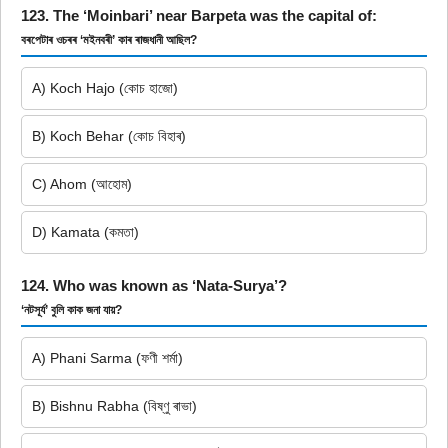
123. The ‘Moinbari’ near Barpeta was the capital of:
বৰপেটাৰ ওচৰৰ ‘মইনবৰী’ কাৰ ৰাজধানী আছিল?
A) Koch Hajo (কোচ হাজো)
B) Koch Behar (কোচ বিহাৰ)
C) Ahom (আহোম)
D) Kamata (কমতা)
124. Who was known as ‘Nata-Surya’?
‘নটসূৰ্য’ বুলি কাক জনা যায়?
A) Phani Sarma (ফণী শৰ্মা)
B) Bishnu Rabha (বিষ্ণু ৰাভা)