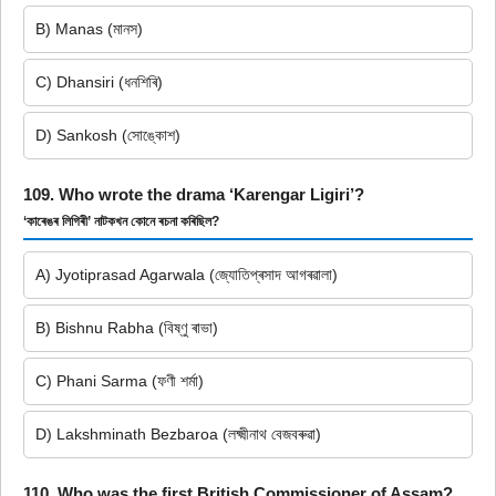
B) Manas (মানস)
C) Dhansiri (ধনশিৰি)
D) Sankosh (সোঙ্কোশ)
109. Who wrote the drama ‘Karengar Ligiri’?
‘কাৰেঙৰ লিগিৰী’ নাটকখন কোনে ৰচনা কৰিছিল?
A) Jyotiprasad Agarwala (জ্যোতিপ্ৰসাদ আগৰৱালা)
B) Bishnu Rabha (বিষ্ণু ৰাভা)
C) Phani Sarma (ফণী শৰ্মা)
D) Lakshminath Bezbaroa (লক্ষ্মীনাথ বেজবৰুৱা)
110. Who was the first British Commissioner of Assam?