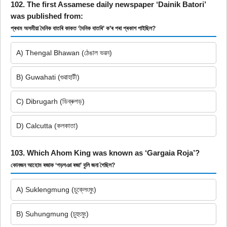
102. The first Assamese daily newspaper ‘Dainik Batori’
was published from:
প্ৰথম অসমীয়া দৈনিক বাতৰি কাকত ‘দৈনিক বাতৰি’ ক’ৰ পৰা প্ৰকাশ পাইছিল?
A) Thengal Bhawan (ঠেঙাল ভৱন)
B) Guwahati (গুৱাহাটী)
C) Dibrugarh (ডিব্ৰুগড়)
D) Calcutta (কলকাতা)
103. Which Ahom King was known as ‘Gargaia Roja’?
কোনজন আহোম ৰজাক ‘গড়গঞা ৰজা’ বুলি জনা গৈছিল?
A) Suklengmung (চুক্লেংমুং)
B) Suhungmung (চুহুংমুং)