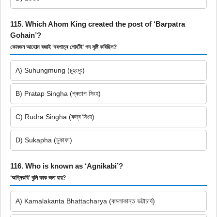
115. Which Ahom King created the post of ‘Barpatra
Gohain’?
কোনজন আহোম ৰজাই ‘বৰপাত্ৰ গোহাঁই’ পদ সৃষ্টি কৰিছিল?
A) Suhungmung (চুহুংমুং)
B) Pratap Singha (প্ৰতাপ সিংহ)
C) Rudra Singha (ৰুদ্ৰ সিংহ)
D) Sukapha (চুকাফা)
116. Who is known as ‘Agnikabi’?
‘অগ্নিকবি’ বুলি কাক জনা যায়?
A) Kamalakanta Bhattacharya (কমলাকান্ত ভট্টাচাৰ্য)