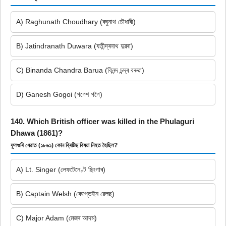
A) Raghunath Choudhary (ৰঘুনাথ চৌধাৰী)
B) Jatindranath Duwara (যতীন্দ্ৰনাথ দুৱৰা)
C) Binanda Chandra Barua (বিনন্দ চন্দ্ৰ বৰুৱা)
D) Ganesh Gogoi (গণেশ গগৈ)
140. Which British officer was killed in the Phulaguri
Dhawa (1861)?
ফুলগুৰি ধেৱাত (১৮৬১) কোন ব্ৰিটিছ বিষয়া নিহত হৈছিল?
A) Lt. Singer (লেফটেনেণ্ট ছিংগাৰ)
B) Captain Welsh (কেপ্তেইন ৱেলছ)
C) Major Adam (মেজৰ আদম)