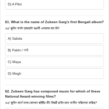
D) A Pilot
61. What is the name of Zubeen Garg’s first Bengali album?
৬১/ জুবিন গাৰ্গৰ প্ৰথমটো বঙালী এলবামৰ নাম কি?
A) Sabda
B) Pakhi / পাখী
C) Maya
D) Megh
62. Zubeen Garg has composed music for which of these
National Award-winning films?
৬২/ জুবিন গাৰ্গে তলৰ কোনখন ৰাষ্ট্ৰীয় বঁটা বিজয়ী ছবিৰ বাবে সংগীত পৰিচালনা কৰিছে?