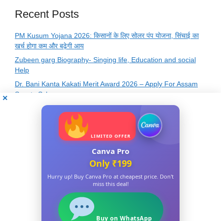
Recent Posts
PM Kusum Yojana 2026: किसानों के लिए सोलर पंप योजना, सिंचाई का
खर्च होगा कम और बढ़ेगी आय
Zubeen garg Biography- Singing life, Education and social
Help
Dr. Bani Kanta Kakati Merit Award 2026 – Apply For Assam
Scooty Scheme
Famous Books and Authors Quiz Online Test – GK
Question and Answers
Basic GK Quiz Questions and Answers – Practice Free
LIMITED OFFER
Online MCQ Test
Canva Pro
Only ₹199
Hurry up! Buy Canva Pro at cheapest price. Don't
miss this deal!
Recent Comments
No comments to show.
Buy on WhatsApp