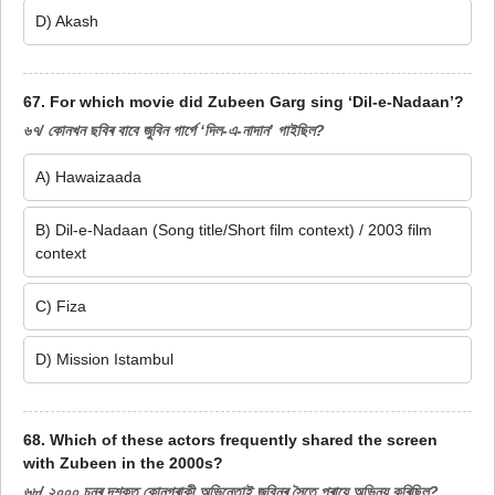
D) Akash
67. For which movie did Zubeen Garg sing ‘Dil-e-Nadaan’?
৬৭/ কোনখন ছবিৰ বাবে জুবিন গাৰ্গে ‘দিল-এ-নাদান’ গাইছিল?
A) Hawaizaada
B) Dil-e-Nadaan (Song title/Short film context) / 2003 film
context
C) Fiza
D) Mission Istambul
68. Which of these actors frequently shared the screen
with Zubeen in the 2000s?
৬৮/ ২০০০ চনৰ দশকত কোনগৰাকী অভিনেতাই জুবিনৰ সৈতে প্ৰায়ে অভিনয় কৰিছিল?