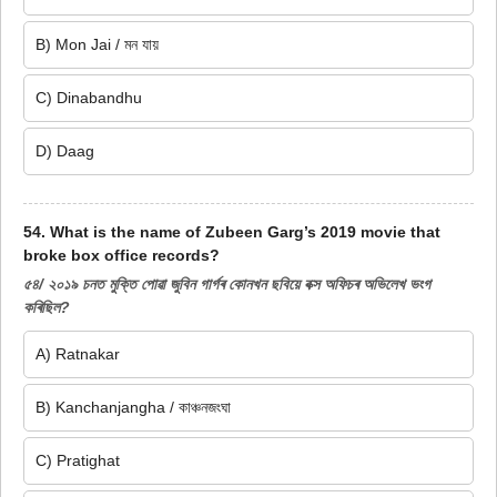
B) Mon Jai / মন যায়
C) Dinabandhu
D) Daag
54. What is the name of Zubeen Garg’s 2019 movie that
broke box office records?
৫৪/ ২০১৯ চনত মুক্তি পোৱা জুবিন গাৰ্গৰ কোনখন ছবিয়ে বক্স অফিচৰ অভিলেখ ভংগ
কৰিছিল?
A) Ratnakar
B) Kanchanjangha / কাঞ্চনজংঘা
C) Pratighat