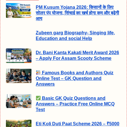
PM Kusum Yojana 2026: किसानों के लिए
सोलर पंप योजना, सिंचाई का खर्च होगा कम और बढ़ेगी
आय
Zubeen garg Biography- Singing life,
Education and social Help
Dr. Bani Kanta Kakati Merit Award 2026
– Apply For Assam Scooty Scheme
Famous Books and Authors Quiz
Online Test – GK Question and
Answers
Basic GK Quiz Questions and
Answers – Practice Free Online MCQ
Test
Eti Koli Duti Paat Scheme 2026 – ₹5000