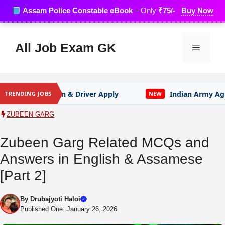
Skip
Assam Police Constable eBook
– Only
₹75/-
Buy Now
to
content
All Job Exam GK
Menu
& Driver Apply
Indian Army Agniveer Recruitment
TRENDING JOBS
NEW
ZUBEEN GARG
Zubeen Garg Related MCQs and
Answers in English & Assamese
[Part 2]
By
Drubajyoti Haloi
Published One: January 26, 2026