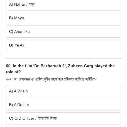
A) Nahar / নাহৰ
B) Maya
C) Anamika
D) Ya Ali
60. In the film ‘Dr. Bezbaruah 2’, Zubeen Garg played the
role of?
৬০/ ‘ড° বেজবৰুৱা ২’ ছবিত জুবিন গাৰ্গে কাৰ চৰিত্ৰত অভিনয় কৰিছিল?
A) A Villain
B) A Doctor
C) CID Officer / চিআইডি বিষয়া