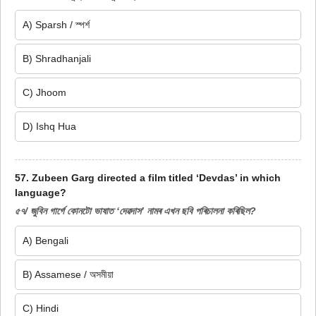
A) Sparsh / স্পৰ্শ
B) Shradhanjali
C) Jhoom
D) Ishq Hua
57. Zubeen Garg directed a film titled ‘Devdas’ in which
language?
৫৭/ জুবিন গাৰ্গে কোনটো ভাষাত ‘দেৱদাস’ নামৰ এখন ছবি পৰিচালনা কৰিছিল?
A) Bengali
B) Assamese / অসমীয়া
C) Hindi