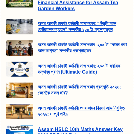
Financial Assistance for Assam Tea
Garden Workers
অসম আৰক্ষী চাফাই কৰ্মচাৰী সাক্ষাৎকাৰ: “সঁজুলি আৰু
কেমিকেলৰ ব্যৱহাৰ” সম্পৰ্কীয় ২০০ টা প্ৰশ্নোত্তৰ
অসম আৰক্ষী চাফাই কৰ্মচাৰী সাক্ষাৎকাৰ: ২০০ টা “কামৰ ধৰণ
আৰু আগ্ৰহ” সম্পৰ্কীয় প্ৰশ্নোত্তৰ
অসম আৰক্ষী চাফাই কৰ্মচাৰী সাক্ষাৎকাৰ: ২০০ টা সৰ্বাধিক
সম্ভাব্য প্ৰশ্ন (Ultimate Guide)
অসম আৰক্ষী চাফাই কৰ্মচাৰী সাক্ষাৎকাৰ প্ৰস্তুতি ২০২৬:
কেনেকৈ সফল হ’ব?
অসম আৰক্ষী চাফাই কৰ্মচাৰী পদৰ কামৰ বিৱৰণ আৰু নিযুক্তি
২০২৬: সম্পূৰ্ণ গাইড
Assam HSLC 10th Maths Answer Key