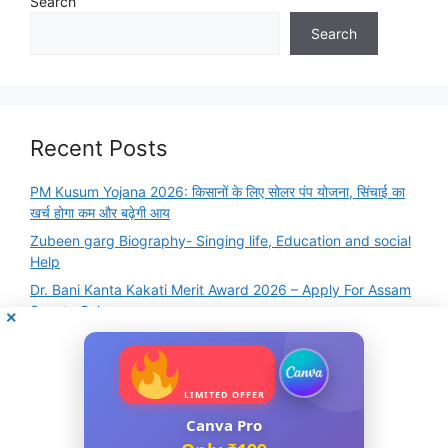
Search
Search
Recent Posts
PM Kusum Yojana 2026: किसानों के लिए सोलर पंप योजना, सिंचाई का
खर्च होगा कम और बढ़ेगी आय
Zubeen garg Biography- Singing life, Education and social
Help
Dr. Bani Kanta Kakati Merit Award 2026 – Apply For Assam
Scooty Scheme
Famous Books and Authors Quiz Online Test – GK
Question and Answers
Basic GK Quiz Questions and Answers – Practice Free
LIMITED OFFER
Online MCQ Test
Canva Pro