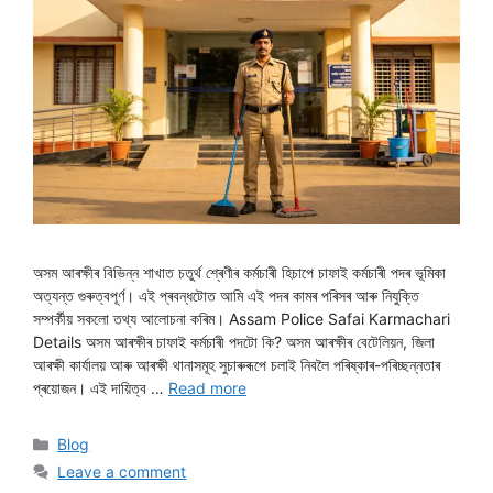
অসম আৰক্ষীৰ বিভিন্ন শাখাত চতুৰ্থ শ্ৰেণীৰ কৰ্মচাৰী হিচাপে চাফাই কৰ্মচাৰী পদৰ ভূমিকা
অত্যন্ত গুৰুত্বপূৰ্ণ। এই প্ৰবন্ধটোত আমি এই পদৰ কামৰ পৰিসৰ আৰু নিযুক্তি
সম্পৰ্কীয় সকলো তথ্য আলোচনা কৰিম। Assam Police Safai Karmachari
Details অসম আৰক্ষীৰ চাফাই কৰ্মচাৰী পদটো কি? অসম আৰক্ষীৰ বেটেলিয়ন, জিলা
আৰক্ষী কাৰ্যালয় আৰু আৰক্ষী থানাসমূহ সুচাৰুৰূপে চলাই নিবলৈ পৰিষ্কাৰ-পৰিচ্ছন্নতাৰ
প্ৰয়োজন। এই দায়িত্ব …
Read more
Categories
Blog
Leave a comment