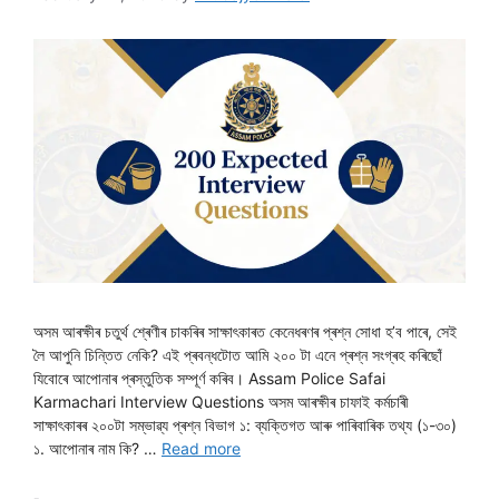
অসম আৰক্ষীৰ চতুৰ্থ শ্ৰেণীৰ চাকৰিৰ সাক্ষাৎকাৰত কেনেধৰণৰ প্ৰশ্ন সোধা হ’ব পাৰে, সেই
লৈ আপুনি চিন্তিত নেকি? এই প্ৰবন্ধটোত আমি ২০০ টা এনে প্ৰশ্ন সংগ্ৰহ কৰিছোঁ
যিবোৰে আপোনাৰ প্ৰস্তুতিক সম্পূৰ্ণ কৰিব। Assam Police Safai
Karmachari Interview Questions অসম আৰক্ষীৰ চাফাই কৰ্মচাৰী
সাক্ষাৎকাৰৰ ২০০টা সম্ভাৱ্য প্ৰশ্ন বিভাগ ১: ব্যক্তিগত আৰু পাৰিবাৰিক তথ্য (১-৩০)
১. আপোনাৰ নাম কি? …
Read more