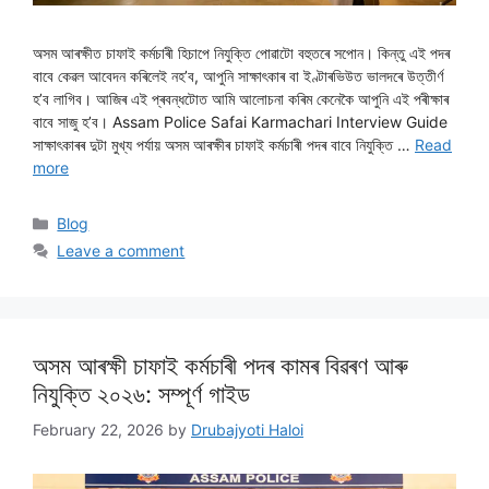
অসম আৰক্ষীত চাফাই কৰ্মচাৰী হিচাপে নিযুক্তি পোৱাটো বহুতৰে সপোন। কিন্তু এই পদৰ
বাবে কেৱল আবেদন কৰিলেই নহ’ব, আপুনি সাক্ষাৎকাৰ বা ইণ্টাৰভিউত ভালদৰে উত্তীৰ্ণ
হ’ব লাগিব। আজিৰ এই প্ৰবন্ধটোত আমি আলোচনা কৰিম কেনেকৈ আপুনি এই পৰীক্ষাৰ
বাবে সাজু হ’ব। Assam Police Safai Karmachari Interview Guide
সাক্ষাৎকাৰৰ দুটা মুখ্য পৰ্যায় অসম আৰক্ষীৰ চাফাই কৰ্মচাৰী পদৰ বাবে নিযুক্তি …
Read
more
Categories
Blog
Leave a comment
অসম আৰক্ষী চাফাই কৰ্মচাৰী পদৰ কামৰ বিৱৰণ আৰু
নিযুক্তি ২০২৬: সম্পূৰ্ণ গাইড
February 22, 2026
by
Drubajyoti Haloi