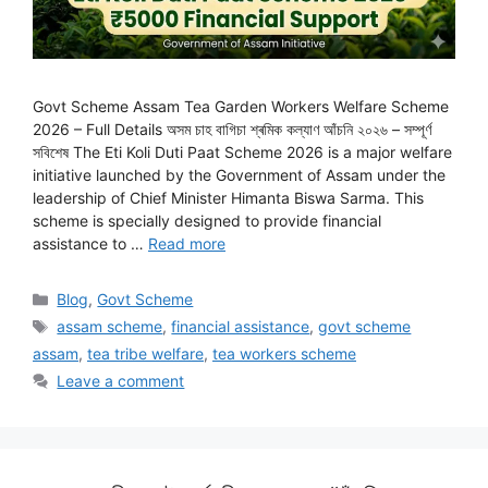
Govt Scheme Assam Tea Garden Workers Welfare Scheme
2026 – Full Details অসম চাহ বাগিচা শ্ৰমিক কল্যাণ আঁচনি ২০২৬ – সম্পূৰ্ণ
সবিশেষ The Eti Koli Duti Paat Scheme 2026 is a major welfare
initiative launched by the Government of Assam under the
leadership of Chief Minister Himanta Biswa Sarma. This
scheme is specially designed to provide financial
assistance to …
Read more
Categories
Blog
,
Govt Scheme
Tags
assam scheme
,
financial assistance
,
govt scheme
assam
,
tea tribe welfare
,
tea workers scheme
Leave a comment